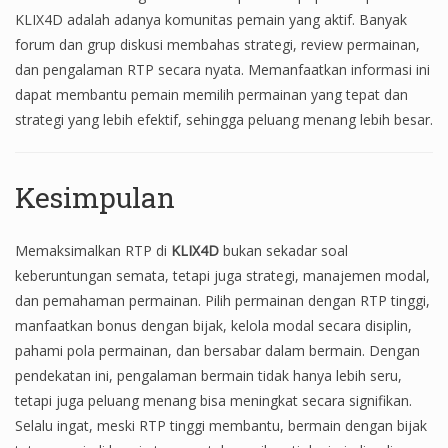
KLIX4D adalah adanya komunitas pemain yang aktif. Banyak
forum dan grup diskusi membahas strategi, review permainan,
dan pengalaman RTP secara nyata. Memanfaatkan informasi ini
dapat membantu pemain memilih permainan yang tepat dan
strategi yang lebih efektif, sehingga peluang menang lebih besar.
Kesimpulan
Memaksimalkan RTP di
KLIX4D
bukan sekadar soal
keberuntungan semata, tetapi juga strategi, manajemen modal,
dan pemahaman permainan. Pilih permainan dengan RTP tinggi,
manfaatkan bonus dengan bijak, kelola modal secara disiplin,
pahami pola permainan, dan bersabar dalam bermain. Dengan
pendekatan ini, pengalaman bermain tidak hanya lebih seru,
tetapi juga peluang menang bisa meningkat secara signifikan.
Selalu ingat, meski RTP tinggi membantu, bermain dengan bijak