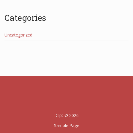
Categories
Uncategorized
Dllpt © 2026
Sample Page