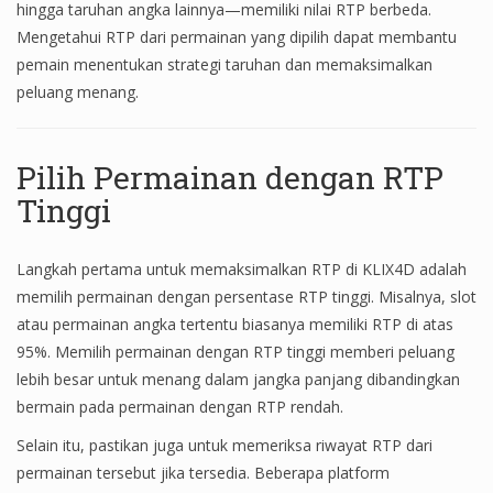
hingga taruhan angka lainnya—memiliki nilai RTP berbeda.
Mengetahui RTP dari permainan yang dipilih dapat membantu
pemain menentukan strategi taruhan dan memaksimalkan
peluang menang.
Pilih Permainan dengan RTP
Tinggi
Langkah pertama untuk memaksimalkan RTP di KLIX4D adalah
memilih permainan dengan persentase RTP tinggi. Misalnya, slot
atau permainan angka tertentu biasanya memiliki RTP di atas
95%. Memilih permainan dengan RTP tinggi memberi peluang
lebih besar untuk menang dalam jangka panjang dibandingkan
bermain pada permainan dengan RTP rendah.
Selain itu, pastikan juga untuk memeriksa riwayat RTP dari
permainan tersebut jika tersedia. Beberapa platform