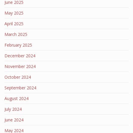
June 2025
May 2025
April 2025
March 2025
February 2025
December 2024
November 2024
October 2024
September 2024
August 2024
July 2024
June 2024
May 2024