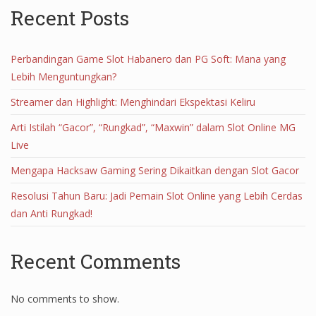
Recent Posts
Perbandingan Game Slot Habanero dan PG Soft: Mana yang
Lebih Menguntungkan?
Streamer dan Highlight: Menghindari Ekspektasi Keliru
Arti Istilah “Gacor”, “Rungkad”, “Maxwin” dalam Slot Online MG
Live
Mengapa Hacksaw Gaming Sering Dikaitkan dengan Slot Gacor
Resolusi Tahun Baru: Jadi Pemain Slot Online yang Lebih Cerdas
dan Anti Rungkad!
Recent Comments
No comments to show.