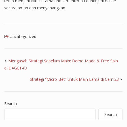
tetap menjadi kunci utama untuk menikmati dunia judi online
secara aman dan menyenangkan.
Uncategorized
Mengasah Strategi Sebelum Main: Demo Mode & Free Spin
di DAGET4D
Strategi “Micro-Bet” untuk Main Lama di Ceri123
Search
Search