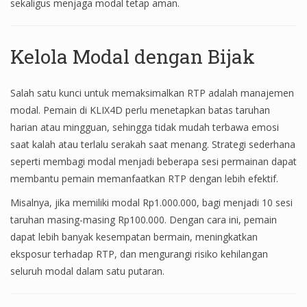
sekaligus menjaga modal tetap aman.
Kelola Modal dengan Bijak
Salah satu kunci untuk memaksimalkan RTP adalah manajemen
modal. Pemain di KLIX4D perlu menetapkan batas taruhan
harian atau mingguan, sehingga tidak mudah terbawa emosi
saat kalah atau terlalu serakah saat menang. Strategi sederhana
seperti membagi modal menjadi beberapa sesi permainan dapat
membantu pemain memanfaatkan RTP dengan lebih efektif.
Misalnya, jika memiliki modal Rp1.000.000, bagi menjadi 10 sesi
taruhan masing-masing Rp100.000. Dengan cara ini, pemain
dapat lebih banyak kesempatan bermain, meningkatkan
eksposur terhadap RTP, dan mengurangi risiko kehilangan
seluruh modal dalam satu putaran.