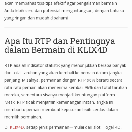
akan membahas tips-tips efektif agar pengalaman bermain
Anda lebih seru dan potensial menguntungkan, dengan bahasa
yang ringan dan mudah dipahami.
Apa Itu RTP dan Pentingnya
dalam Bermain di KLIX4D
RTP adalah indikator statistik yang menunjukkan berapa banyak
dari total taruhan yang akan kembali ke pemain dalam jangka
panjang. Misalnya, permainan dengan RTP 96% berarti secara
rata-rata pemain akan menerima kembali 96% dari total taruhan
mereka, sementara sisanya menjadi keuntungan platform.
Meski RTP tidak menjamin kemenangan instan, angka ini
membantu pemain membuat keputusan lebih cerdas dalam
memilih permainan.
Di
KLIX4D
, setiap jenis permainan—mulai dari slot, Togel 4D,