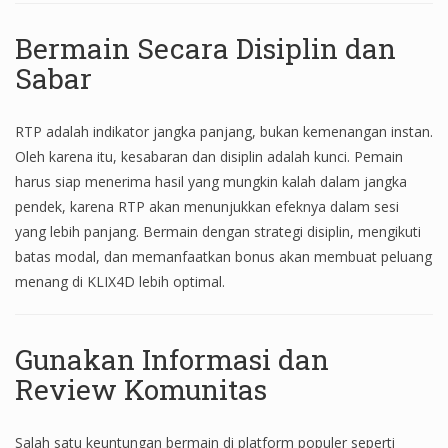
Bermain Secara Disiplin dan
Sabar
RTP adalah indikator jangka panjang, bukan kemenangan instan.
Oleh karena itu, kesabaran dan disiplin adalah kunci. Pemain
harus siap menerima hasil yang mungkin kalah dalam jangka
pendek, karena RTP akan menunjukkan efeknya dalam sesi
yang lebih panjang. Bermain dengan strategi disiplin, mengikuti
batas modal, dan memanfaatkan bonus akan membuat peluang
menang di KLIX4D lebih optimal.
Gunakan Informasi dan
Review Komunitas
Salah satu keuntungan bermain di platform populer seperti