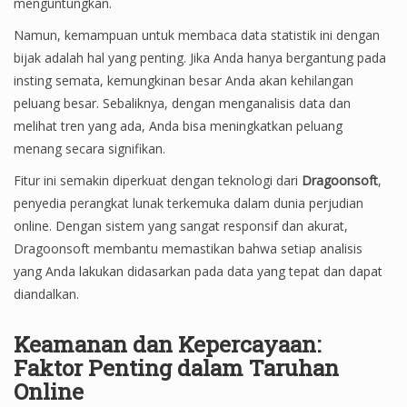
menguntungkan.
Namun, kemampuan untuk membaca data statistik ini dengan
bijak adalah hal yang penting. Jika Anda hanya bergantung pada
insting semata, kemungkinan besar Anda akan kehilangan
peluang besar. Sebaliknya, dengan menganalisis data dan
melihat tren yang ada, Anda bisa meningkatkan peluang
menang secara signifikan.
Fitur ini semakin diperkuat dengan teknologi dari
Dragoonsoft
,
penyedia perangkat lunak terkemuka dalam dunia perjudian
online. Dengan sistem yang sangat responsif dan akurat,
Dragoonsoft membantu memastikan bahwa setiap analisis
yang Anda lakukan didasarkan pada data yang tepat dan dapat
diandalkan.
Keamanan dan Kepercayaan:
Faktor Penting dalam Taruhan
Online