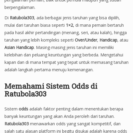
berpengalaman.
Di
Ratubola303
, ada berbagai jenis taruhan yang bisa dipilih,
mulai dari taruhan biasa seperti
1×2
, di mana pemain bertaruh
pada hasil akhir pertandingan (menang, seri, atau kalah), hingga
taruhan yang lebih kompleks seperti
Over/Under
,
Handicap
, atau
Asian Handicap
. Masing-masing jenis taruhan ini memiliki
kelebihan dan peluang keuntungan yang berbeda. Mengetahui
kapan dan di mana tempat yang tepat untuk memasang taruhan
adalah langkah pertama menuju kemenangan.
Memahami Sistem Odds di
Ratubola303
Sistem
odds
adalah faktor penting dalam menentukan berapa
banyak keuntungan yang akan Anda peroleh dari taruhan.
Ratubola303
menawarkan odds yang sangat kompetitif, dan
salah satu alasan platform ini begitu disukai adalah karena odds