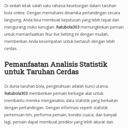
Di sinilah letak salah satu rahasia keuntungan dalam taruhan
bola online. Dengan memahami dinamika pertandingan secara
langsung, Anda bisa membuat keputusan yang lebih tepat dan
mengurangi risiko kerugian.
Ratubola303
memungkinkan pemain
untuk memanfaatkan fitur live betting ini dengan mudah,
memberikan Anda kesempatan untuk bertaruh dengan lebih
cerdas.
Pemanfaatan Analisis Statistik
untuk Taruhan Cerdas
Di dunia taruhan bola, pengetahuan adalah kunci utama.
Ratubola303
memberikan pemain berbagai alat untuk
membantu mereka menganalisis data statistik yang berkaitan
dengan pertandingan. Dengan informasi seperti statistik
pertemuan tim, performa pemain, kondisi cuaca, dan banyak
lagi, pemain dapat membuat prediksi yang lebih akurat dan