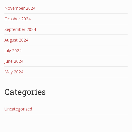
November 2024
October 2024
September 2024
August 2024
July 2024
June 2024
May 2024
Categories
Uncategorized