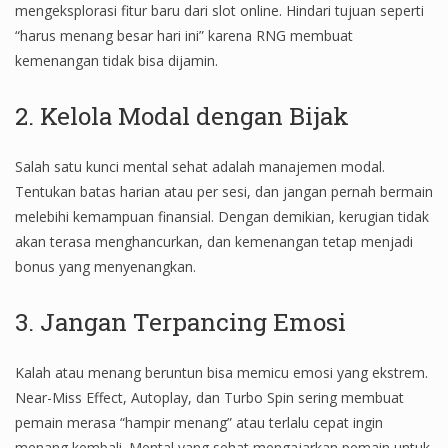
mengeksplorasi fitur baru dari slot online. Hindari tujuan seperti
“harus menang besar hari ini” karena RNG membuat
kemenangan tidak bisa dijamin.
2. Kelola Modal dengan Bijak
Salah satu kunci mental sehat adalah manajemen modal.
Tentukan batas harian atau per sesi, dan jangan pernah bermain
melebihi kemampuan finansial. Dengan demikian, kerugian tidak
akan terasa menghancurkan, dan kemenangan tetap menjadi
bonus yang menyenangkan.
3. Jangan Terpancing Emosi
Kalah atau menang beruntun bisa memicu emosi yang ekstrem.
Near-Miss Effect, Autoplay, dan Turbo Spin sering membuat
pemain merasa “hampir menang” atau terlalu cepat ingin
menang kembali. Mental yang sehat mengajarkan pemain untuk