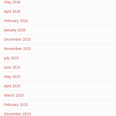
May 2026
April 2026
February 2026
January 2026
December 2025
November 2025
July 2025
June 2025
May 2025
April 2025
March 2025
February 2025
December 2024