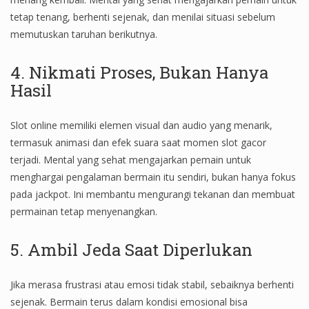
tetap tenang, berhenti sejenak, dan menilai situasi sebelum
memutuskan taruhan berikutnya.
4. Nikmati Proses, Bukan Hanya
Hasil
Slot online memiliki elemen visual dan audio yang menarik,
termasuk animasi dan efek suara saat momen slot gacor
terjadi. Mental yang sehat mengajarkan pemain untuk
menghargai pengalaman bermain itu sendiri, bukan hanya fokus
pada jackpot. Ini membantu mengurangi tekanan dan membuat
permainan tetap menyenangkan.
5. Ambil Jeda Saat Diperlukan
Jika merasa frustrasi atau emosi tidak stabil, sebaiknya berhenti
sejenak. Bermain terus dalam kondisi emosional bisa