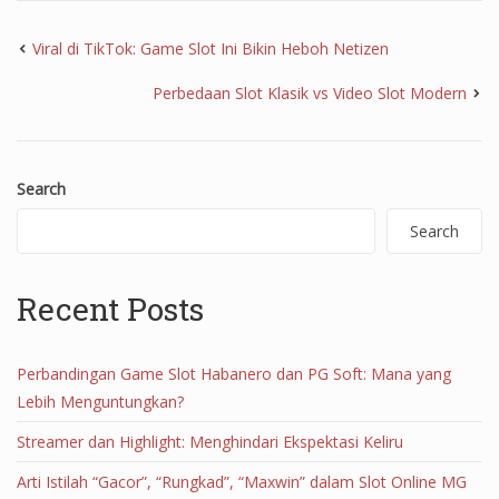
Viral di TikTok: Game Slot Ini Bikin Heboh Netizen
Perbedaan Slot Klasik vs Video Slot Modern
Search
Search
Recent Posts
Perbandingan Game Slot Habanero dan PG Soft: Mana yang
Lebih Menguntungkan?
Streamer dan Highlight: Menghindari Ekspektasi Keliru
Arti Istilah “Gacor”, “Rungkad”, “Maxwin” dalam Slot Online MG