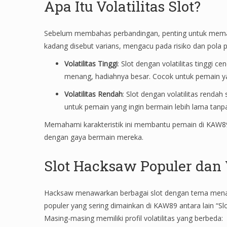
Apa Itu Volatilitas Slot?
Sebelum membahas perbandingan, penting untuk memahami 
kadang disebut varians, mengacu pada risiko dan pola
Volatilitas Tinggi
: Slot dengan volatilitas tinggi
menang, hadiahnya besar. Cocok untuk pemain ya
Volatilitas Rendah
: Slot dengan volatilitas rend
untuk pemain yang ingin bermain lebih lama tan
Memahami karakteristik ini membantu pemain di KAW89
dengan gaya bermain mereka.
Slot Hacksaw Populer dan 
Hacksaw menawarkan berbagai slot dengan tema menari
populer yang sering dimainkan di KAW89 antara lain “Slo
Masing-masing memiliki profil volatilitas yang berbeda: