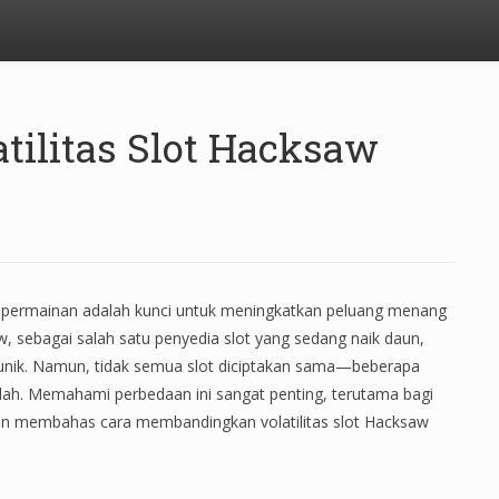
ilitas Slot Hacksaw
s permainan adalah kunci untuk meningkatkan peluang menang
sebagai salah satu penyedia slot yang sedang naik daun,
unik. Namun, tidak semua slot diciptakan sama—beberapa
rendah. Memahami perbedaan ini sangat penting, terutama bagi
 akan membahas cara membandingkan volatilitas slot Hacksaw