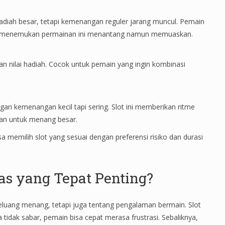
hadiah besar, tetapi kemenangan reguler jarang muncul. Pemain
n menemukan permainan ini menantang namun memuaskan.
an nilai hadiah. Cocok untuk pemain yang ingin kombinasi
gan kemenangan kecil tapi sering. Slot ini memberikan ritme
an untuk menang besar.
memilih slot yang sesuai dengan preferensi risiko dan durasi
as yang Tepat Penting?
peluang menang, tetapi juga tentang pengalaman bermain. Slot
ka tidak sabar, pemain bisa cepat merasa frustrasi. Sebaliknya,