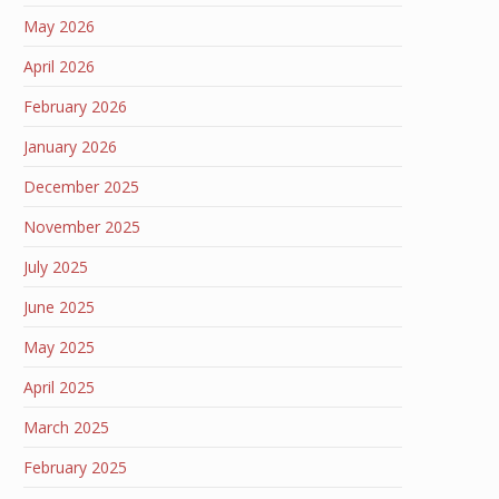
May 2026
April 2026
February 2026
January 2026
December 2025
November 2025
July 2025
June 2025
May 2025
April 2025
March 2025
February 2025