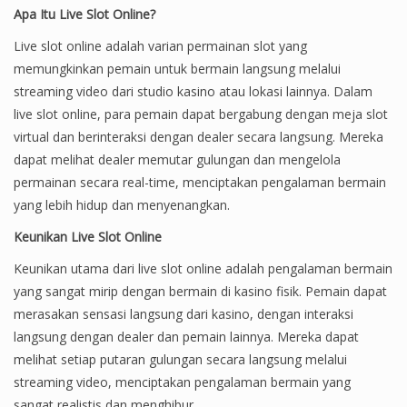
Apa Itu Live Slot Online?
Live slot online adalah varian permainan slot yang
memungkinkan pemain untuk bermain langsung melalui
streaming video dari studio kasino atau lokasi lainnya. Dalam
live slot online, para pemain dapat bergabung dengan meja slot
virtual dan berinteraksi dengan dealer secara langsung. Mereka
dapat melihat dealer memutar gulungan dan mengelola
permainan secara real-time, menciptakan pengalaman bermain
yang lebih hidup dan menyenangkan.
Keunikan Live Slot Online
Keunikan utama dari live slot online adalah pengalaman bermain
yang sangat mirip dengan bermain di kasino fisik. Pemain dapat
merasakan sensasi langsung dari kasino, dengan interaksi
langsung dengan dealer dan pemain lainnya. Mereka dapat
melihat setiap putaran gulungan secara langsung melalui
streaming video, menciptakan pengalaman bermain yang
sangat realistis dan menghibur.