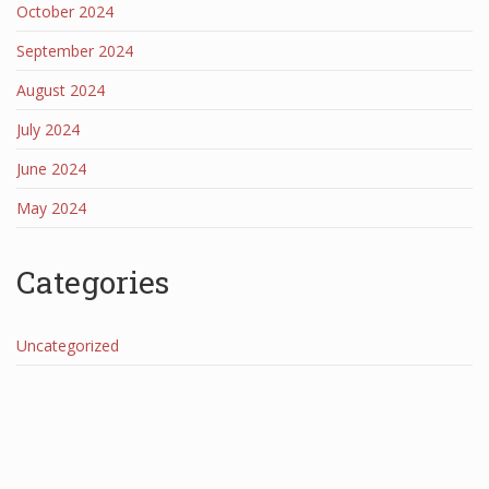
October 2024
September 2024
August 2024
July 2024
June 2024
May 2024
Categories
Uncategorized