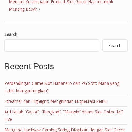
Mencari Kesempatan Emas di Slot Gacor Hari Ini untuk
Menang Besar
Search
Search
Recent Posts
Perbandingan Game Slot Habanero dan PG Soft: Mana yang
Lebih Menguntungkan?
Streamer dan Highlight: Menghindari Ekspektasi Keliru
Arti Istilah “Gacor”, “Rungkad”, “Maxwin” dalam Slot Online MG
Live
Mengapa Hacksaw Gaming Sering Dikaitkan dengan Slot Gacor