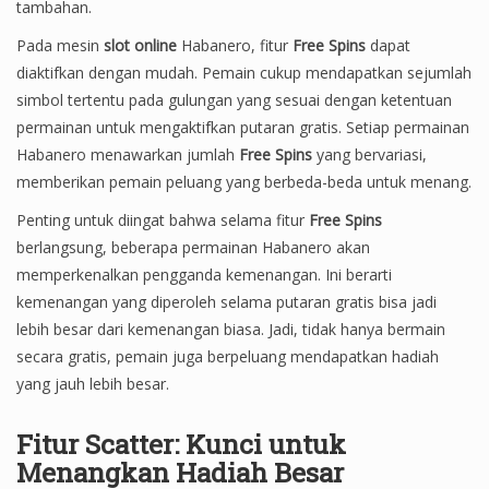
tambahan.
Pada mesin
slot online
Habanero, fitur
Free Spins
dapat
diaktifkan dengan mudah. Pemain cukup mendapatkan sejumlah
simbol tertentu pada gulungan yang sesuai dengan ketentuan
permainan untuk mengaktifkan putaran gratis. Setiap permainan
Habanero menawarkan jumlah
Free Spins
yang bervariasi,
memberikan pemain peluang yang berbeda-beda untuk menang.
Penting untuk diingat bahwa selama fitur
Free Spins
berlangsung, beberapa permainan Habanero akan
memperkenalkan pengganda kemenangan. Ini berarti
kemenangan yang diperoleh selama putaran gratis bisa jadi
lebih besar dari kemenangan biasa. Jadi, tidak hanya bermain
secara gratis, pemain juga berpeluang mendapatkan hadiah
yang jauh lebih besar.
Fitur Scatter: Kunci untuk
Menangkan Hadiah Besar