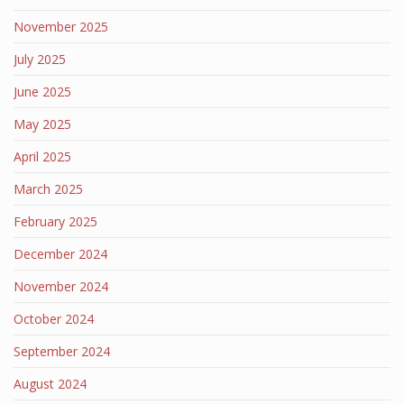
November 2025
July 2025
June 2025
May 2025
April 2025
March 2025
February 2025
December 2024
November 2024
October 2024
September 2024
August 2024