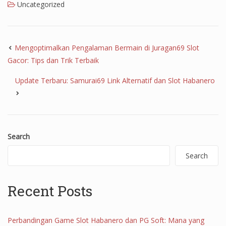
Uncategorized
Mengoptimalkan Pengalaman Bermain di Juragan69 Slot
Gacor: Tips dan Trik Terbaik
Update Terbaru: Samurai69 Link Alternatif dan Slot Habanero
Search
Search
Recent Posts
Perbandingan Game Slot Habanero dan PG Soft: Mana yang