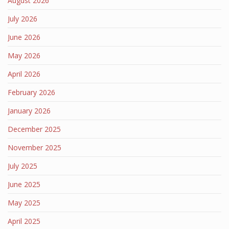
August 2026
July 2026
June 2026
May 2026
April 2026
February 2026
January 2026
December 2025
November 2025
July 2025
June 2025
May 2025
April 2025