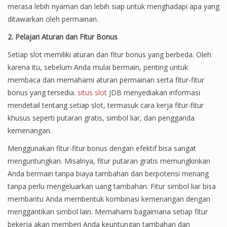
merasa lebih nyaman dan lebih siap untuk menghadapi apa yang
ditawarkan oleh permainan.
2. Pelajari Aturan dan Fitur Bonus
Setiap slot memiliki aturan dan fitur bonus yang berbeda. Oleh
karena itu, sebelum Anda mulai bermain, penting untuk
membaca dan memahami aturan permainan serta fitur-fitur
bonus yang tersedia.
situs slot
JDB menyediakan informasi
mendetail tentang setiap slot, termasuk cara kerja fitur-fitur
khusus seperti putaran gratis, simbol liar, dan pengganda
kemenangan.
Menggunakan fitur-fitur bonus dengan efektif bisa sangat
menguntungkan. Misalnya, fitur putaran gratis memungkinkan
Anda bermain tanpa biaya tambahan dan berpotensi menang
tanpa perlu mengeluarkan uang tambahan. Fitur simbol liar bisa
membantu Anda membentuk kombinasi kemenangan dengan
menggantikan simbol lain. Memahami bagaimana setiap fitur
bekerja akan memberi Anda keuntungan tambahan dan