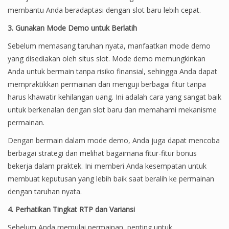
membantu Anda beradaptasi dengan slot baru lebih cepat.
3. Gunakan Mode Demo untuk Berlatih
Sebelum memasang taruhan nyata, manfaatkan mode demo
yang disediakan oleh situs slot. Mode demo memungkinkan
Anda untuk bermain tanpa risiko finansial, sehingga Anda dapat
mempraktikkan permainan dan menguji berbagai fitur tanpa
harus khawatir kehilangan uang. Ini adalah cara yang sangat baik
untuk berkenalan dengan slot baru dan memahami mekanisme
permainan.
Dengan bermain dalam mode demo, Anda juga dapat mencoba
berbagai strategi dan melihat bagaimana fitur-fitur bonus
bekerja dalam praktek. Ini memberi Anda kesempatan untuk
membuat keputusan yang lebih baik saat beralih ke permainan
dengan taruhan nyata.
4. Perhatikan Tingkat RTP dan Variansi
Sebelum Anda memulai permainan, penting untuk