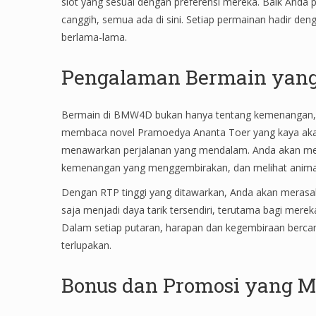
slot yang sesuai dengan preferensi mereka. Baik Anda 
canggih, semua ada di sini. Setiap permainan hadir de
berlama-lama.
Pengalaman Bermain yan
Bermain di BMW4D bukan hanya tentang kemenangan, tet
membaca novel Pramoedya Ananta Toer yang kaya aka
menawarkan perjalanan yang mendalam. Anda akan mera
kemenangan yang menggembirakan, dan melihat anim
Dengan RTP tinggi yang ditawarkan, Anda akan merasak
saja menjadi daya tarik tersendiri, terutama bagi mer
Dalam setiap putaran, harapan dan kegembiraan ber
terlupakan.
Bonus dan Promosi yang 