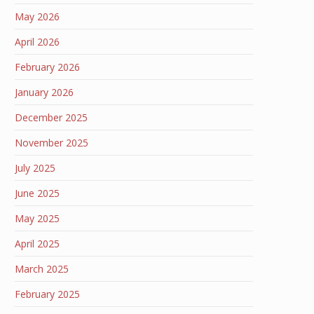
May 2026
April 2026
February 2026
January 2026
December 2025
November 2025
July 2025
June 2025
May 2025
April 2025
March 2025
February 2025