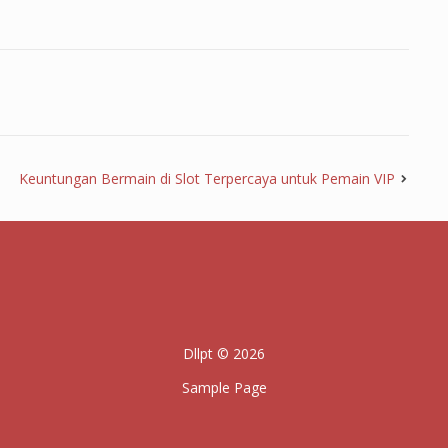
Keuntungan Bermain di Slot Terpercaya untuk Pemain VIP
Dllpt © 2026
Sample Page