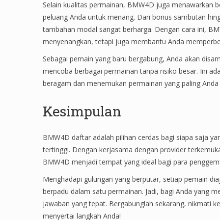
Selain kualitas permainan, BMW4D juga menawarkan b
peluang Anda untuk menang. Dari bonus sambutan hin
tambahan modal sangat berharga. Dengan cara ini, 
menyenangkan, tetapi juga membantu Anda memperbes
Sebagai pemain yang baru bergabung, Anda akan dis
mencoba berbagai permainan tanpa risiko besar. Ini ad
beragam dan menemukan permainan yang paling Anda 
Kesimpulan
BMW4D daftar adalah pilihan cerdas bagi siapa saja y
tertinggi. Dengan kerjasama dengan provider terkem
BMW4D menjadi tempat yang ideal bagi para penggemar 
Menghadapi gulungan yang berputar, setiap pemain dia
berpadu dalam satu permainan. Jadi, bagi Anda yang m
jawaban yang tepat. Bergabunglah sekarang, nikmati k
menyertai langkah Anda!